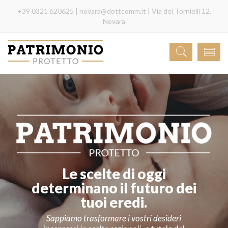
+39 0321 620625 |
novara@dottcomm.it
| Via dei Tornielli 12,
Novara
Le scelte di oggi
determinano il futuro dei
tuoi eredi.
Sappiamo trasformare i vostri desideri