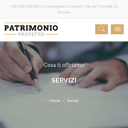
+39 0321 620625 |
novara@dottcomm.it
| Via dei Tornielli 12,
Novara
Cosa ti offriamo
SERVIZI
Servizi