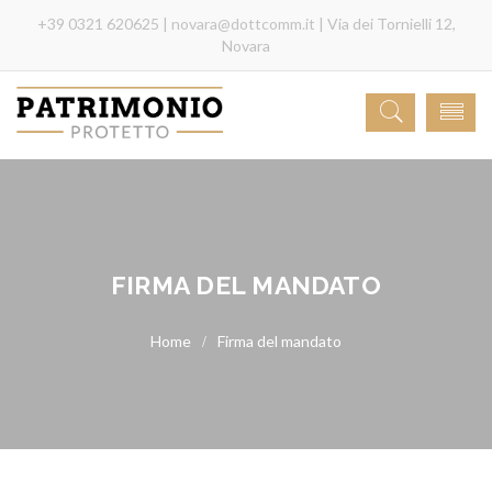
+39 0321 620625 |
novara@dottcomm.it
| Via dei Tornielli 12,
Novara
FIRMA DEL MANDATO
Firma del mandato